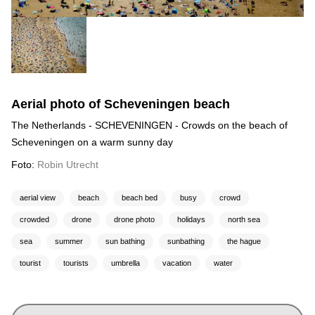
Aerial photo of Scheveningen beach
The Netherlands - SCHEVENINGEN - Crowds on the beach of
Scheveningen on a warm sunny day
Foto:
Robin Utrecht
aerial view
beach
beach bed
busy
crowd
crowded
drone
drone photo
holidays
north sea
sea
summer
sun bathing
sunbathing
the hague
tourist
tourists
umbrella
vacation
water