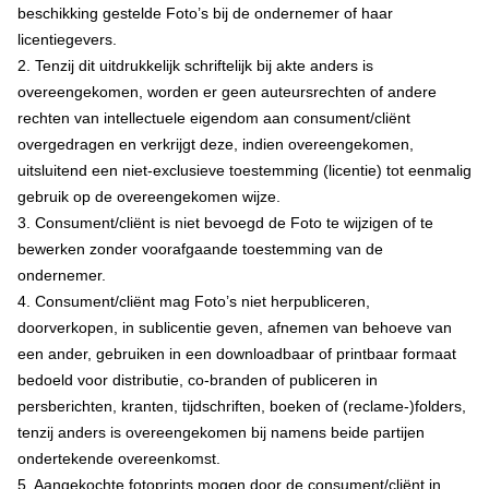
beschikking gestelde Foto’s bij de ondernemer of haar
licentiegevers.
2. Tenzij dit uitdrukkelijk schriftelijk bij akte anders is
overeengekomen, worden er geen auteursrechten of andere
rechten van intellectuele eigendom aan consument/cliënt
overgedragen en verkrijgt deze, indien overeengekomen,
uitsluitend een niet-exclusieve toestemming (licentie) tot eenmalig
gebruik op de overeengekomen wijze.
3. Consument/cliënt is niet bevoegd de Foto te wijzigen of te
bewerken zonder voorafgaande toestemming van de
ondernemer.
4. Consument/cliënt mag Foto’s niet herpubliceren,
doorverkopen, in sublicentie geven, afnemen van behoeve van
een ander, gebruiken in een downloadbaar of printbaar formaat
bedoeld voor distributie, co-branden of publiceren in
persberichten, kranten, tijdschriften, boeken of (reclame-)folders,
tenzij anders is overeengekomen bij namens beide partijen
ondertekende overeenkomst.
5. Aangekochte fotoprints mogen door de consument/cliënt in