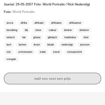
Jaartal: 29-05-2007 Foto: World Portraits / Rick Nederstigt
Foto:
World Portraits
accra
afrika
afrikaan
afrikaans
afrikaanse
bevolking
blij
close
cultuur
donker
donkere
etnisch
fair
ghana
glimlach
huidskleur
kind
lach
lachen
leven
lokale
nederstigt
persoon
rick
schreeuwen
trade
travel
vooraanzicht
vreugde
mail ons voor een prijs