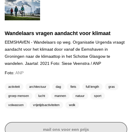
Wandelaars vragen aandacht voor klimaat
EEMSHAVEN - Wandelaars op weg. Organisatie Urgenda vraagt
aandacht voor het klimaat door vanaf de Eemshaven in
Groningen naar de klimaattop in het Schotse Glasgow te
wandelen. Jaartal: 2021 Foto: Siese Veenstra / ANP
Foto:
ANP
activiteit
architectuur
dag
fiets
full length
gras
groep mensen
lucht
mannen
natuur
sport
volwassen
vrijetijdsactiviteiten
wolk
mail ons voor een prijs