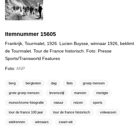
Itemnummer 15605
Frankrijk, Tourmalet, 1926. Lucien Buysse, winnaar 1926, beklimt
de Tourmalet. Tour de France historisch. Foto: Presse
Sports/Transworld Features
Foto:
ANP
berg
bergketen
dag
fiets
groep mensen
grote groep mensen
levensstijl
mannen
menigte
monochrome fotografie
natuur
reizen
sports
tour de france 100 jaar
tour de france historisch
volwassen
wielrennen
winnaars
zwart-wit