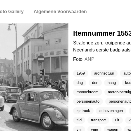
oto Gallery
Algemene Voorwaarden
Itemnummer 155
Stralende zon, kruipende 
Neerlands eerste badplaats
Foto:
ANP
1969
architectuur
auto
dag
den
haag
kus
monochroom
motorvoertuig
personenauto
personenaut
rijstrook
scheveningen
tijd
transport
uit
v
vrij
vrije
wagen
w