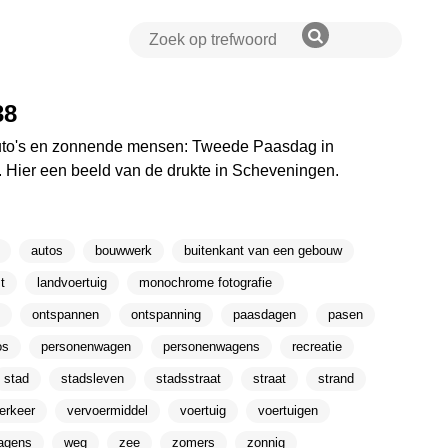
38
auto's en zonnende mensen: Tweede Paasdag in
. Hier een beeld van de drukte in Scheveningen.
autos
bouwwerk
buitenkant van een gebouw
t
landvoertuig
monochrome fotografie
ontspannen
ontspanning
paasdagen
pasen
os
personenwagen
personenwagens
recreatie
stad
stadsleven
stadsstraat
straat
strand
erkeer
vervoermiddel
voertuig
voertuigen
agens
weg
zee
zomers
zonnig