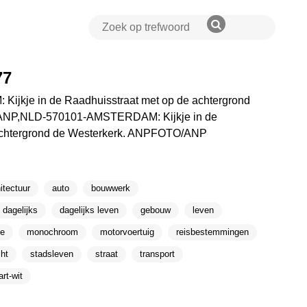
77
jkje in de Raadhuisstraat met op de achtergrond
ANP,NLD-570101-AMSTERDAM: Kijkje in de
 achtergrond de Westerkerk. ANPFOTO/ANP
itectuur
auto
bouwwerk
dagelijks
dagelijks leven
gebouw
leven
ie
monochroom
motorvoertuig
reisbestemmingen
ht
stadsleven
straat
transport
rt-wit