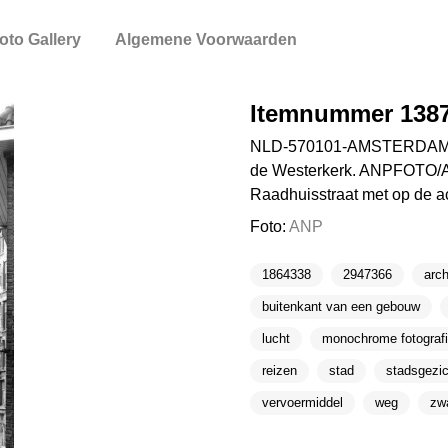
oto Gallery
Algemene Voorwaarden
Itemnummer 138
NLD-570101-AMSTERDAM: Ki
de Westerkerk. ANPFOTO/
Raadhuisstraat met op de
Foto:
ANP
1864338
2947366
arch
buitenkant van een gebouw
lucht
monochrome fotograf
reizen
stad
stadsgezic
vervoermiddel
weg
zwa