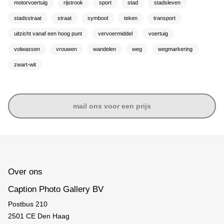
motorvoertuig
rijstrook
sport
stad
stadsleven
stadsstraat
straat
symbool
teken
transport
uitzicht vanaf een hoog punt
vervoermiddel
voertuig
volwassen
vrouwen
wandelen
weg
wegmarkering
zwart-wit
mail ons voor een prijs
Over ons
Caption Photo Gallery BV
Postbus 210
2501 CE Den Haag