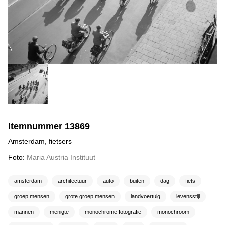
Itemnummer 13869
Amsterdam, fietsers
Foto:
Maria Austria Instituut
amsterdam
architectuur
auto
buiten
dag
fiets
groep mensen
grote groep mensen
landvoertuig
levensstijl
mannen
menigte
monochrome fotografie
monochroom